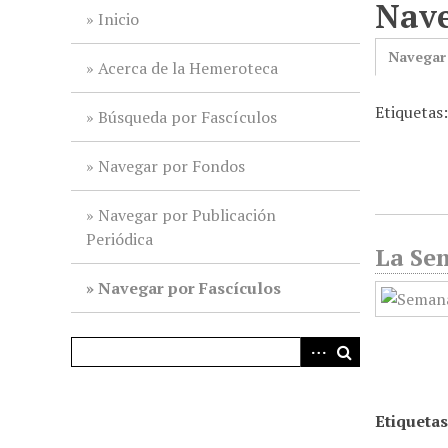
Nave
i
Inicio
n
Navegar
c
Acerca de la Hemeroteca
i
Etiquetas
p
Búsqueda por Fascículos
a
l
Navegar por Fondos
Navegar por Publicación
Periódica
La Sem
Navegar por Fascículos
Etiquetas