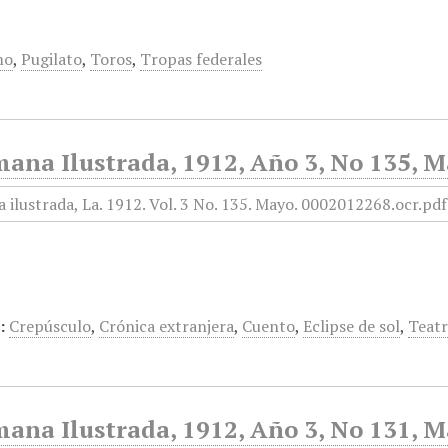
mo
,
Pugilato
,
Toros
,
Tropas federales
mana Ilustrada, 1912, Año 3, No 135, 
:
Crepúsculo
,
Crónica extranjera
,
Cuento
,
Eclipse de sol
,
Teat
ana Ilustrada, 1912, Año 3, No 131, M