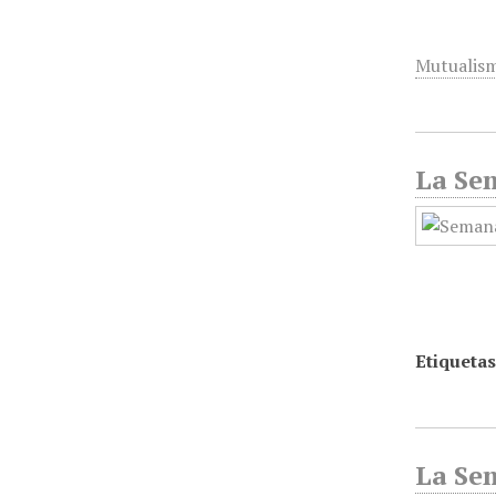
Mutualis
La Se
Etiquetas
La Sem