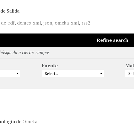
de Salida
,
dc-rdf
,
dcmes-xml
,
json
,
omeka-xml
,
rss2
Refine search
 búsqueda a ciertos campos
Fuente
Mat
nología de
Omeka
.