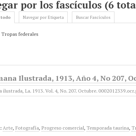
gar por los fascículos (6 tota
 todo
Navegar por Etiqueta
Buscar Fascículos
: Tropas federales
ana Ilustrada, 1913, Año 4, No 207, O
:
Arte
,
Fotografía
,
Progreso comercial
,
Temporada taurina
,
T