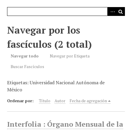
i
n
c
i
Navegar por los
p
a
fascículos (2 total)
l
Navegar todo
Navegar por Etiqueta
Buscar Fascículos
Etiquetas: Universidad Nacional Autónoma de
México
Ordenar por:
Título
Autor
Fecha de agregación
Interfolia : Órgano Mensual de la