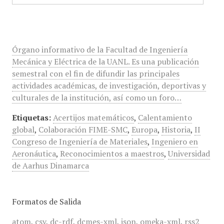
Órgano informativo de la Facultad de Ingeniería
Mecánica y Eléctrica de la UANL. Es una publicación
semestral con el fin de difundir las principales
actividades académicas, de investigación, deportivas y
culturales de la institución, así como un foro…
Etiquetas:
Acertijos matemáticos
,
Calentamiento
global
,
Colaboración FIME-SMC
,
Europa
,
Historia
,
II
Congreso de Ingeniería de Materiales
,
Ingeniero en
Aeronáutica
,
Reconocimientos a maestros
,
Universidad
de Aarhus Dinamarca
Formatos de Salida
atom
,
csv
,
dc-rdf
,
dcmes-xml
,
json
,
omeka-xml
,
rss2