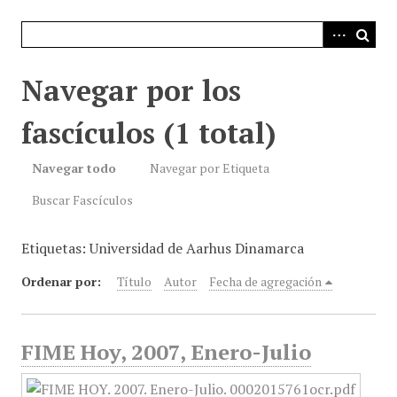
i
n
c
i
Navegar por los
p
a
fascículos (1 total)
l
Navegar todo
Navegar por Etiqueta
Buscar Fascículos
Etiquetas: Universidad de Aarhus Dinamarca
Ordenar por:
Título
Autor
Fecha de agregación
FIME Hoy, 2007, Enero-Julio