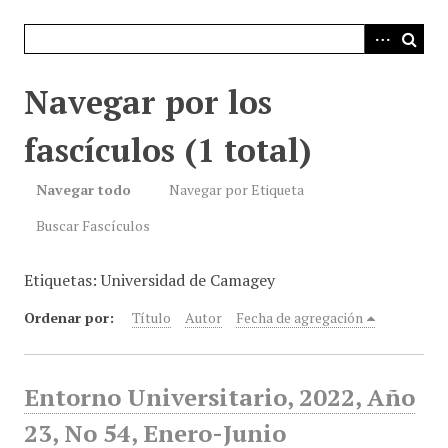
i
n
c
i
Navegar por los
p
a
fascículos (1 total)
l
Navegar todo
Navegar por Etiqueta
Buscar Fascículos
Etiquetas: Universidad de Camagey
Ordenar por:
Título
Autor
Fecha de agregación
Entorno Universitario, 2022, Año
23, No 54, Enero-Junio