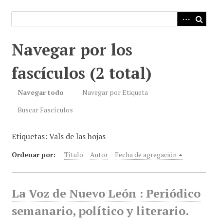
i
n
c
i
Navegar por los
p
a
fascículos (2 total)
l
Navegar todo
Navegar por Etiqueta
Buscar Fascículos
Etiquetas: Vals de las hojas
Ordenar por:
Título
Autor
Fecha de agregación
La Voz de Nuevo León : Periódico
semanario, político y literario.