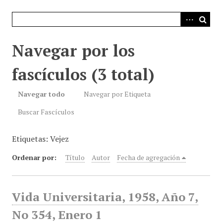
i
n
c
i
Navegar por los
p
a
fascículos (3 total)
l
Navegar todo
Navegar por Etiqueta
Buscar Fascículos
Etiquetas: Vejez
Ordenar por:
Título
Autor
Fecha de agregación
Vida Universitaria, 1958, Año 7,
No 354, Enero 1