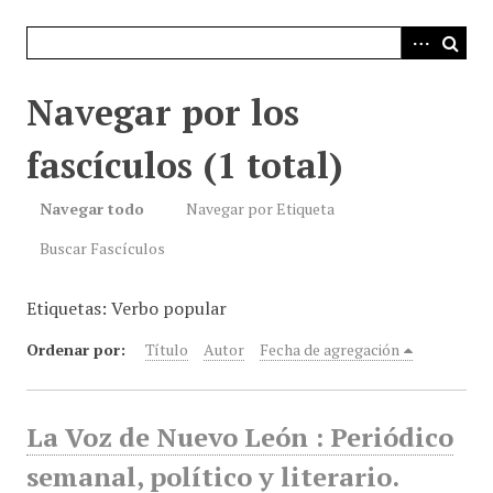
i
n
c
i
Navegar por los
p
a
fascículos (1 total)
l
Navegar todo
Navegar por Etiqueta
Buscar Fascículos
Etiquetas: Verbo popular
Ordenar por:
Título
Autor
Fecha de agregación
La Voz de Nuevo León : Periódico
semanal, político y literario.