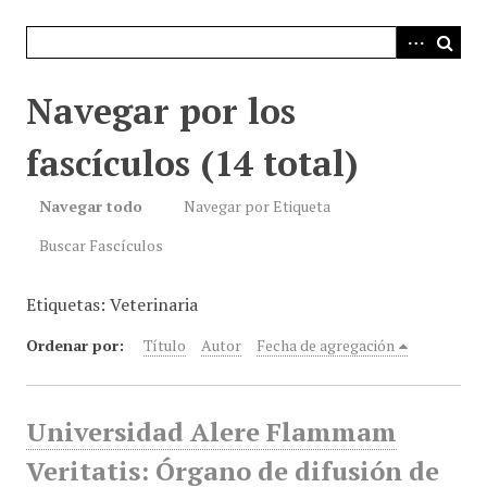
i
n
c
i
Navegar por los
p
a
fascículos (14 total)
l
Navegar todo
Navegar por Etiqueta
Buscar Fascículos
Etiquetas: Veterinaria
Ordenar por:
Título
Autor
Fecha de agregación
Universidad Alere Flammam
Veritatis: Órgano de difusión de