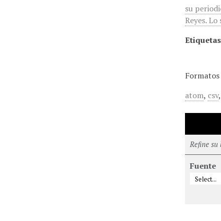
su period
Reyes. Lo 
Etiquetas
Formatos 
atom
,
csv
Refine su
Fuente