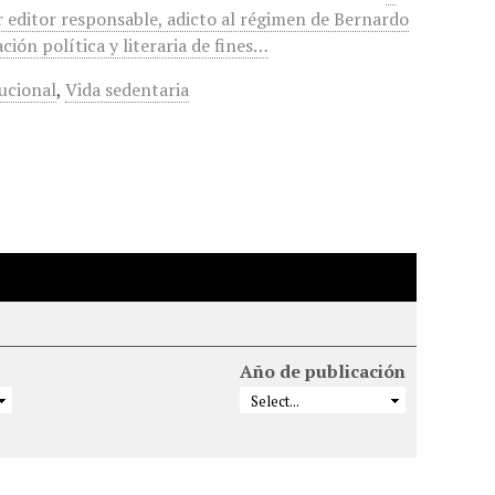
r editor responsable, adicto al régimen de Bernardo
ción política y literaria de fines…
ucional
,
Vida sedentaria
Año de publicación