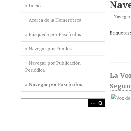
Nave
i
Inicio
n
Navegar
c
Acerca de la Hemeroteca
i
Etiquetas:
p
Búsqueda por Fascículos
a
l
Navegar por Fondos
Navegar por Publicación
Periódica
La Voz
Navegar por Fascículos
Segun