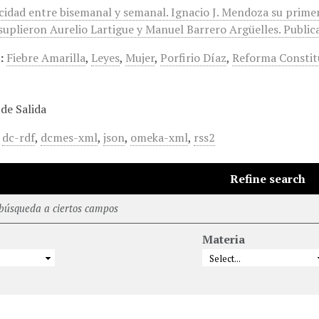
icidad entre bisemanal y semanal. Ignacio J. Mendoza su prime
suplieron Aurelio Lartigue y Manuel Barrero Argüelles. Publica
:
Fiebre Amarilla
,
Leyes
,
Mujer
,
Porfirio Díaz
,
Reforma Constit
de Salida
,
dc-rdf
,
dcmes-xml
,
json
,
omeka-xml
,
rss2
Refine search
 búsqueda a ciertos campos
Materia