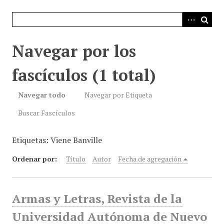
i
n
c
i
Navegar por los
p
a
fascículos (1 total)
l
Navegar todo
Navegar por Etiqueta
Buscar Fascículos
Etiquetas: Viene Banville
Ordenar por:
Título
Autor
Fecha de agregación
Armas y Letras, Revista de la
Universidad Autónoma de Nuevo