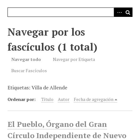
i
n
c
i
Navegar por los
p
a
fascículos (1 total)
l
Navegar todo
Navegar por Etiqueta
Buscar Fascículos
Etiquetas: Villa de Allende
Ordenar por:
Título
Autor
Fecha de agregación
El Pueblo, Órgano del Gran
Círculo Independiente de Nuevo