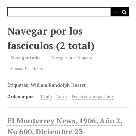
i
n
c
i
Navegar por los
p
a
fascículos (2 total)
l
Navegar todo
Navegar por Etiqueta
Buscar Fascículos
Etiquetas: William Randolph Hearst
Ordenar por:
Título
Autor
Fecha de agregación
El Monterrey News, 1906, Año 2,
No 600, Diciembre 23