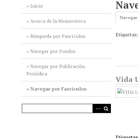
Nave
i
Inicio
n
Navegar
c
Acerca de la Hemeroteca
i
Etiquetas:
p
Búsqueda por Fascículos
a
l
Navegar por Fondos
Navegar por Publicación
Periódica
Vida U
Navegar por Fascículos
Etiquetas