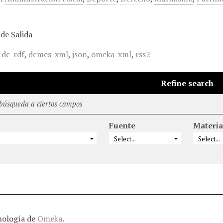
de Salida
,
dc-rdf
,
dcmes-xml
,
json
,
omeka-xml
,
rss2
Refine search
 búsqueda a ciertos campos
Fuente
Materia
nología de
Omeka
.