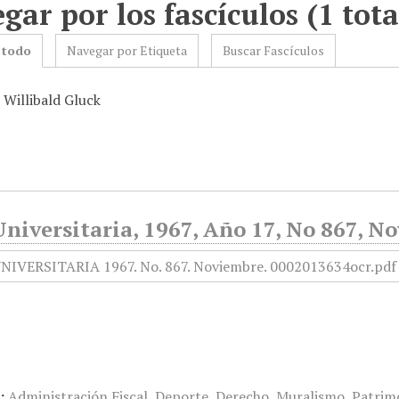
gar por los fascículos (1 tota
 todo
Navegar por Etiqueta
Buscar Fascículos
 Willibald Gluck
niversitaria, 1967, Año 17, No 867, N
:
Administración Fiscal
,
Deporte
,
Derecho
,
Muralismo
,
Patrim