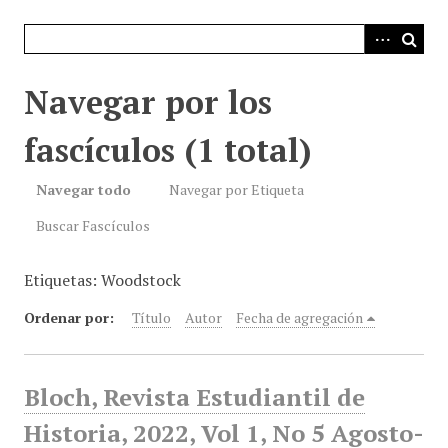
i
n
c
i
Navegar por los
p
a
fascículos (1 total)
l
Navegar todo
Navegar por Etiqueta
Buscar Fascículos
Etiquetas: Woodstock
Ordenar por:
Título
Autor
Fecha de agregación
Bloch, Revista Estudiantil de
Historia, 2022, Vol 1, No 5 Agosto-