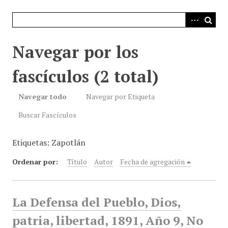
i
n
c
i
Navegar por los
p
a
fascículos (2 total)
l
Navegar todo
Navegar por Etiqueta
Buscar Fascículos
Etiquetas: Zapotlán
Ordenar por:
Título
Autor
Fecha de agregación
La Defensa del Pueblo, Dios,
patria, libertad, 1891, Año 9, No