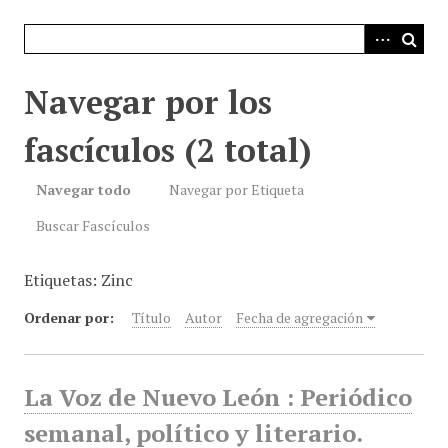
i
n
c
i
Navegar por los
p
a
fascículos (2 total)
l
Navegar todo
Navegar por Etiqueta
Buscar Fascículos
Etiquetas: Zinc
Ordenar por:
Título
Autor
Fecha de agregación
La Voz de Nuevo León : Periódico
semanal, político y literario.