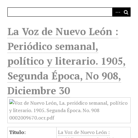
i
n
c
i
La Voz de Nuevo León :
p
a
Periódico semanal,
l
político y literario. 1905,
Segunda Época, No 908,
Diciembre 30
Título:
La Voz de Nuevo León :