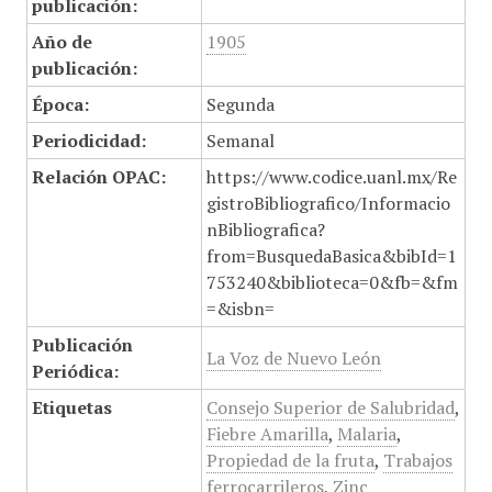
publicación:
Año de
1905
publicación:
Época:
Segunda
Periodicidad:
Semanal
Relación OPAC:
https://www.codice.uanl.mx/Re
gistroBibliografico/Informacio
nBibliografica?
from=BusquedaBasica&bibId=1
753240&biblioteca=0&fb=&fm
=&isbn=
Publicación
La Voz de Nuevo León
Periódica:
Etiquetas
Consejo Superior de Salubridad
,
Fiebre Amarilla
,
Malaria
,
Propiedad de la fruta
,
Trabajos
ferrocarrileros
,
Zinc