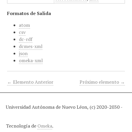
Formatos de Salida
atom
csv
dc-rdf
dcmes-xml
json
omeka-xml
← Elemento Anterior
Próximo elemento →
Universidad Autónoma de Nuevo Léon, (c) 2020-2030 -
Tecnología de
Omeka
.