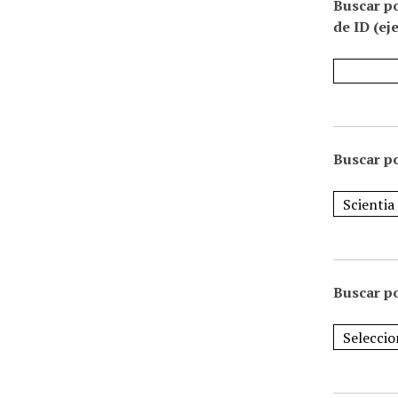
Buscar p
de ID (ej
Buscar po
Buscar po