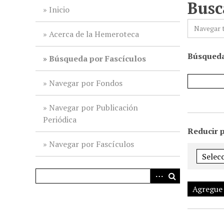
Busc
i
Inicio
n
Navegar 
c
Acerca de la Hemeroteca
i
Búsqueda
p
Búsqueda por Fascículos
a
l
Navegar por Fondos
Navegar por Publicación
Periódica
Reducir 
Navegar por Fascículos
Agregue