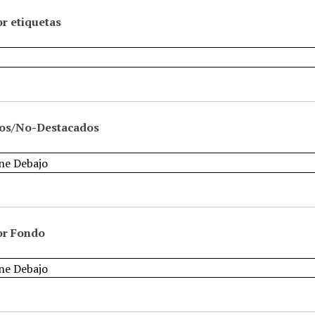
r etiquetas
os/No-Destacados
or Fondo