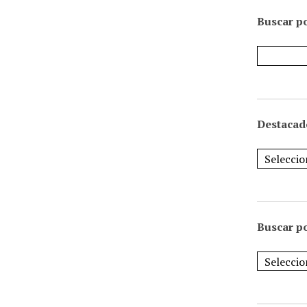
Buscar po
Destacad
Buscar p