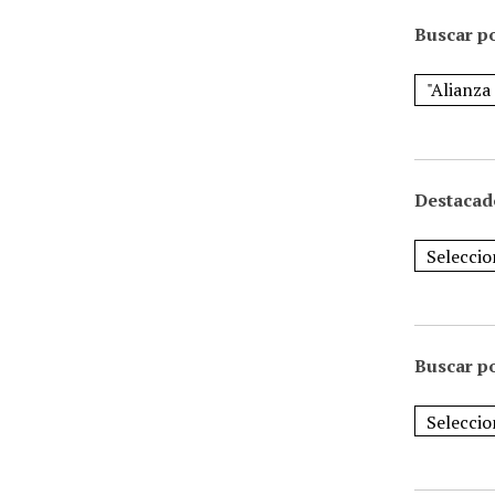
Buscar po
Destacad
Buscar p