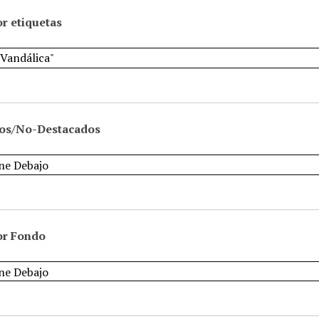
r etiquetas
os/No-Destacados
or Fondo