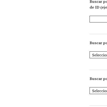
Buscar p
de ID (ej
Buscar po
Buscar po