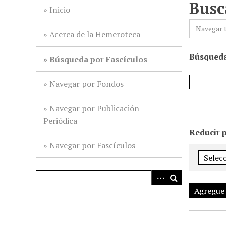
Busc
i
Inicio
n
Navegar 
c
Acerca de la Hemeroteca
i
Búsqueda
p
Búsqueda por Fascículos
a
l
Navegar por Fondos
Navegar por Publicación
Periódica
Reducir 
Navegar por Fascículos
Agregue