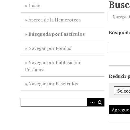
Busc
i
Inicio
n
Navegar 
c
Acerca de la Hemeroteca
i
Búsqueda
p
Búsqueda por Fascículos
a
l
Navegar por Fondos
Navegar por Publicación
Periódica
Reducir 
Navegar por Fascículos
Agregue