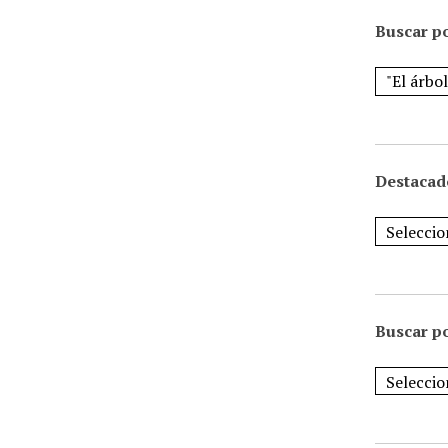
Buscar po
Destacad
Buscar p