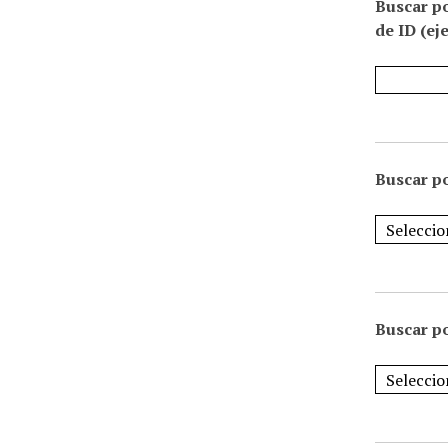
Buscar p
de ID (ej
Buscar po
Buscar po