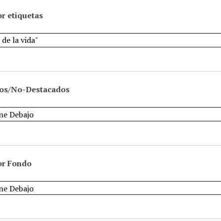
r etiquetas
os/No-Destacados
or Fondo