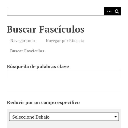
i
n
c
i
Buscar Fascículos
p
a
Navegar todo
Navegar por Etiqueta
l
Buscar Fascículos
Búsqueda de palabras clave
Reducir por un campo específico