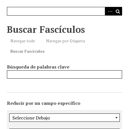
i
n
c
i
Buscar Fascículos
p
a
Navegar todo
Navegar por Etiqueta
l
Buscar Fascículos
Búsqueda de palabras clave
Reducir por un campo específico