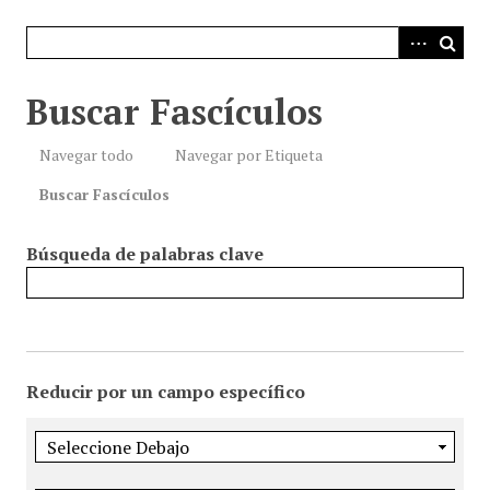
i
n
c
i
Buscar Fascículos
p
a
Navegar todo
Navegar por Etiqueta
l
Buscar Fascículos
Búsqueda de palabras clave
Reducir por un campo específico