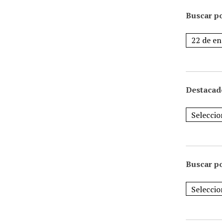
Buscar po
Destacad
Buscar p