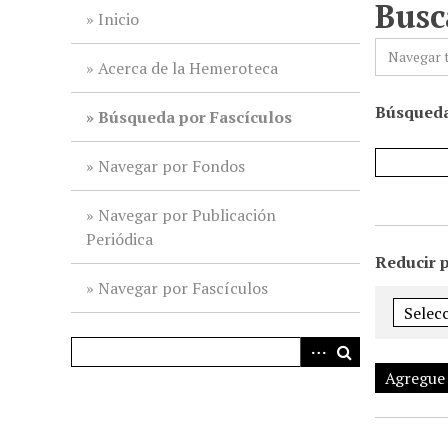
Busc
i
Inicio
n
Navegar 
c
Acerca de la Hemeroteca
i
Búsqueda
p
Búsqueda por Fascículos
a
l
Navegar por Fondos
Navegar por Publicación
Periódica
Reducir 
Navegar por Fascículos
Agregue