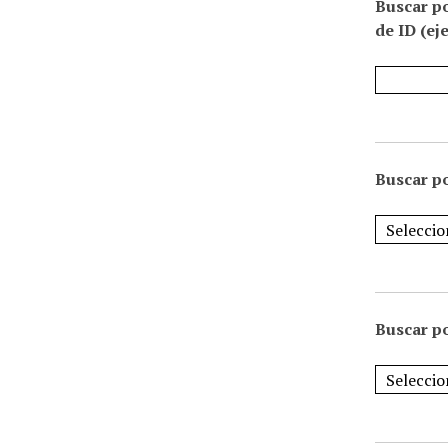
Buscar p
de ID (ej
Buscar po
Buscar po