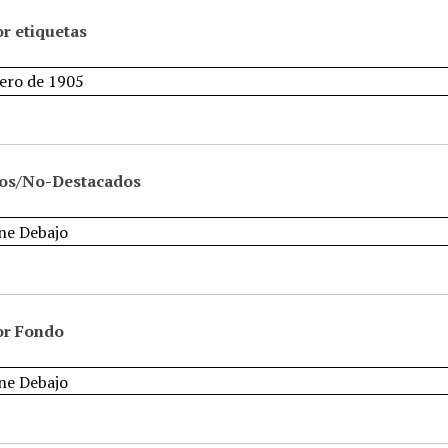
r etiquetas
os/No-Destacados
or Fondo