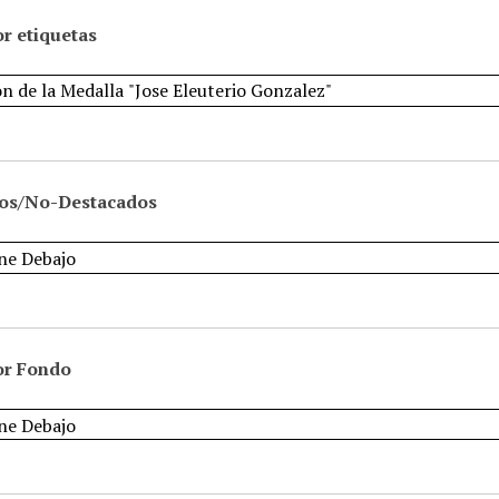
r etiquetas
os/No-Destacados
or Fondo