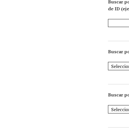
Buscar p
de ID (ej
Buscar po
Buscar po