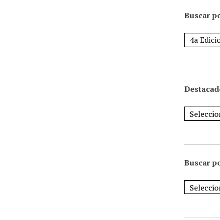
Buscar po
Destacad
Buscar p