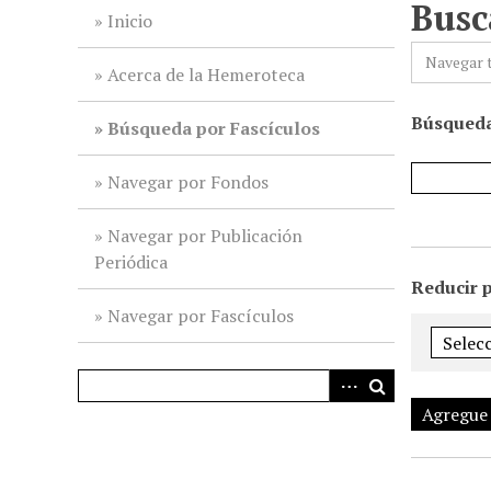
Busc
i
Inicio
n
Navegar 
c
Acerca de la Hemeroteca
i
Búsqueda
p
Búsqueda por Fascículos
a
l
Navegar por Fondos
Navegar por Publicación
Periódica
Reducir 
Navegar por Fascículos
Agregue