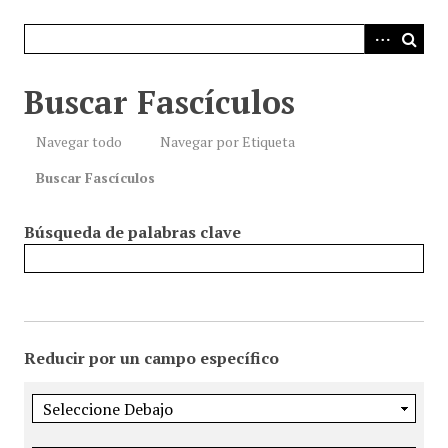
i
n
c
i
Buscar Fascículos
p
a
Navegar todo
Navegar por Etiqueta
l
Buscar Fascículos
Búsqueda de palabras clave
Reducir por un campo específico