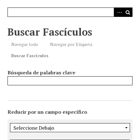
i
n
c
i
Buscar Fascículos
p
a
Navegar todo
Navegar por Etiqueta
l
Buscar Fascículos
Búsqueda de palabras clave
Reducir por un campo específico