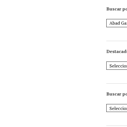
Buscar po
Destacad
Buscar p