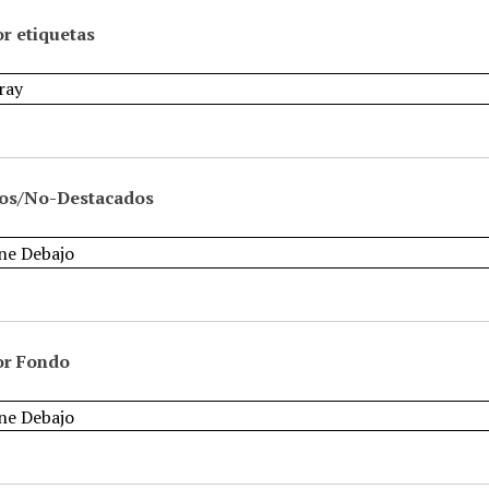
r etiquetas
os/No-Destacados
or Fondo