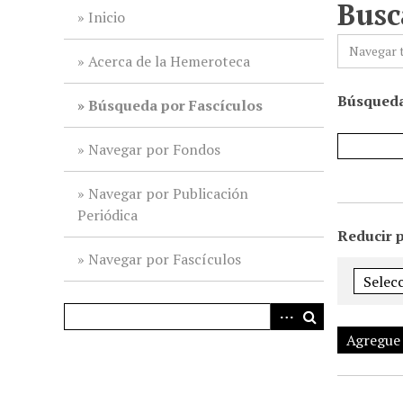
Busc
i
Inicio
n
Navegar 
c
Acerca de la Hemeroteca
i
Búsqueda
p
Búsqueda por Fascículos
a
l
Navegar por Fondos
Navegar por Publicación
Periódica
Reducir 
Navegar por Fascículos
Agregue