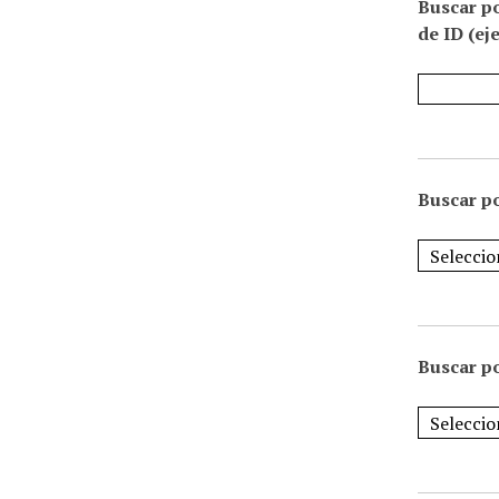
Buscar p
de ID (ej
Buscar po
Buscar po