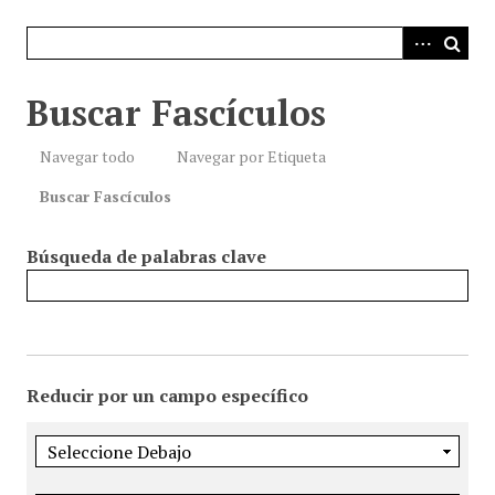
i
n
c
i
Buscar Fascículos
p
a
Navegar todo
Navegar por Etiqueta
l
Buscar Fascículos
Búsqueda de palabras clave
Reducir por un campo específico