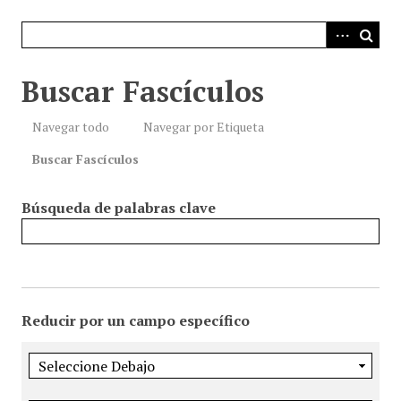
i
n
c
i
Buscar Fascículos
p
a
Navegar todo
Navegar por Etiqueta
l
Buscar Fascículos
Búsqueda de palabras clave
Reducir por un campo específico