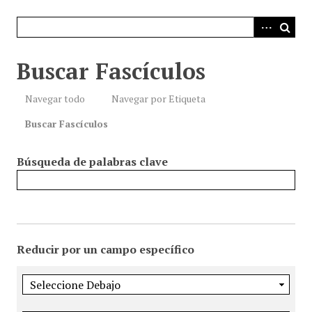
i
n
c
i
Buscar Fascículos
p
a
Navegar todo
Navegar por Etiqueta
l
Buscar Fascículos
Búsqueda de palabras clave
Reducir por un campo específico