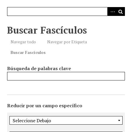
i
n
c
i
Buscar Fascículos
p
a
Navegar todo
Navegar por Etiqueta
l
Buscar Fascículos
Búsqueda de palabras clave
Reducir por un campo específico