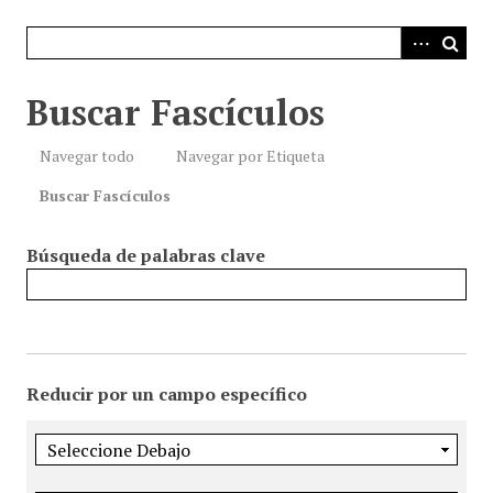
i
n
c
i
Buscar Fascículos
p
a
Navegar todo
Navegar por Etiqueta
l
Buscar Fascículos
Búsqueda de palabras clave
Reducir por un campo específico