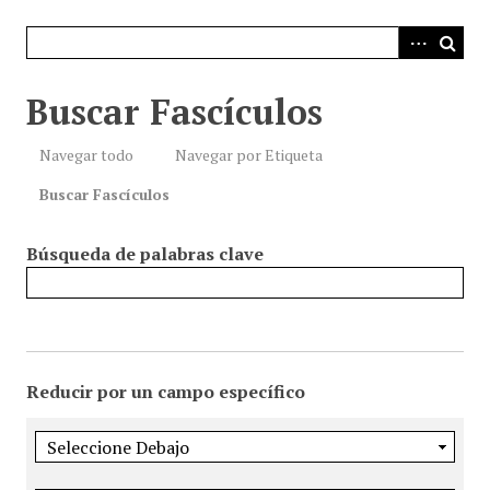
i
n
c
i
Buscar Fascículos
p
a
Navegar todo
Navegar por Etiqueta
l
Buscar Fascículos
Búsqueda de palabras clave
Reducir por un campo específico