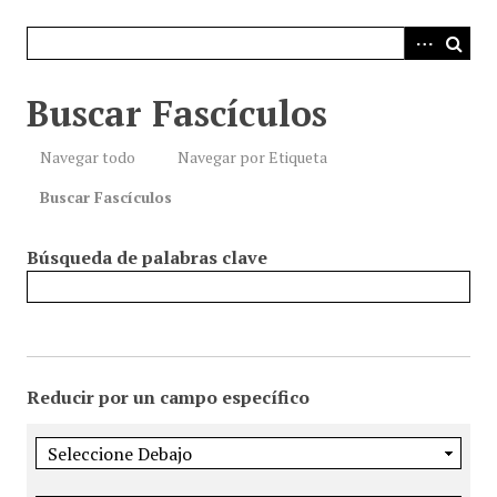
i
n
c
i
Buscar Fascículos
p
a
Navegar todo
Navegar por Etiqueta
l
Buscar Fascículos
Búsqueda de palabras clave
Reducir por un campo específico