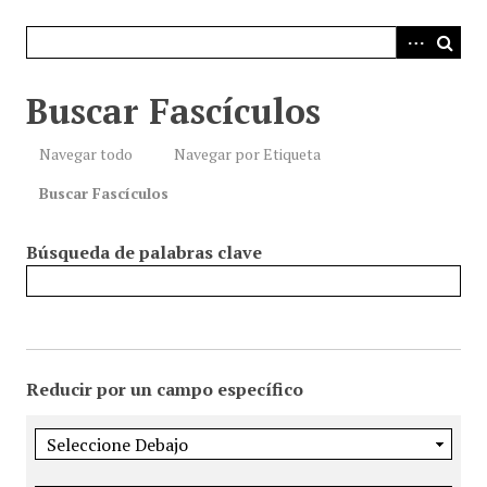
i
n
c
i
Buscar Fascículos
p
a
Navegar todo
Navegar por Etiqueta
l
Buscar Fascículos
Búsqueda de palabras clave
Reducir por un campo específico