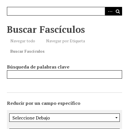
i
n
c
i
Buscar Fascículos
p
a
Navegar todo
Navegar por Etiqueta
l
Buscar Fascículos
Búsqueda de palabras clave
Reducir por un campo específico