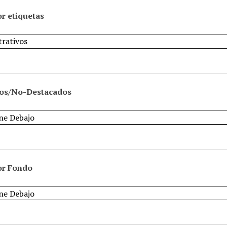
r etiquetas
os/No-Destacados
or Fondo