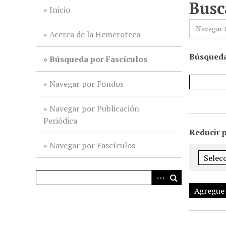
Busc
i
Inicio
n
Navegar 
c
Acerca de la Hemeroteca
i
Búsqueda
p
Búsqueda por Fascículos
a
l
Navegar por Fondos
Navegar por Publicación
Periódica
Reducir 
Navegar por Fascículos
Agregue