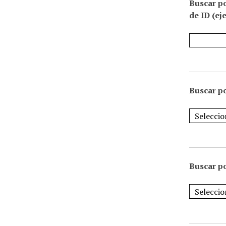
Buscar p
de ID (ej
Buscar po
Buscar po