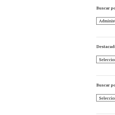
Buscar po
Destacad
Buscar p