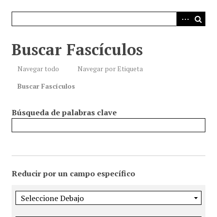
i
n
c
i
Buscar Fascículos
p
a
Navegar todo
Navegar por Etiqueta
l
Buscar Fascículos
Búsqueda de palabras clave
Reducir por un campo específico