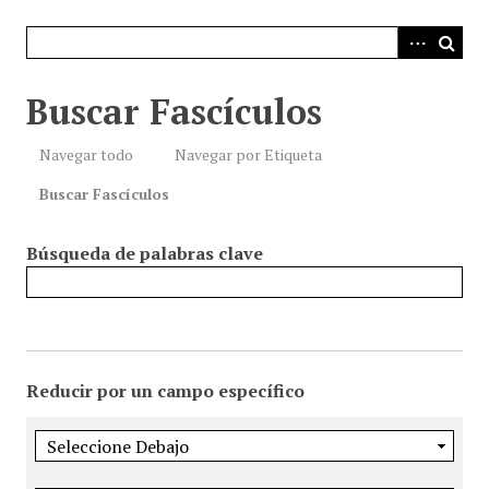
i
n
c
i
Buscar Fascículos
p
a
Navegar todo
Navegar por Etiqueta
l
Buscar Fascículos
Búsqueda de palabras clave
Reducir por un campo específico