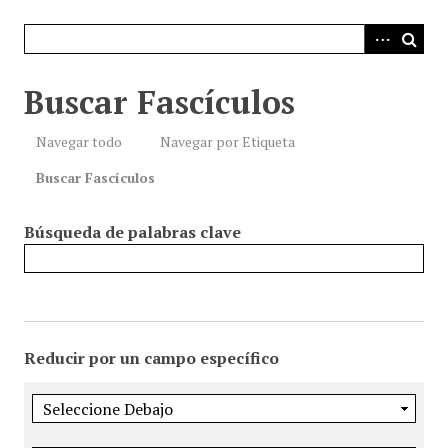
i
n
c
i
Buscar Fascículos
p
a
Navegar todo
Navegar por Etiqueta
l
Buscar Fascículos
Búsqueda de palabras clave
Reducir por un campo específico