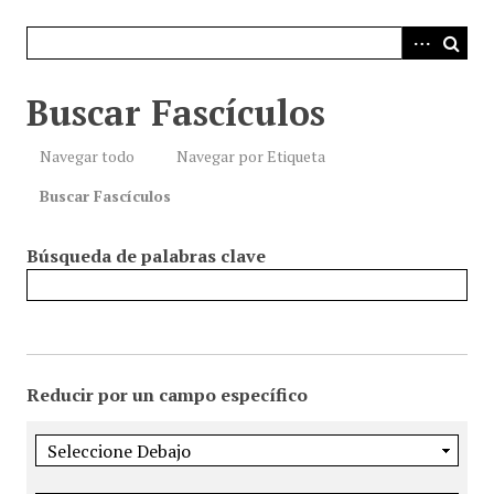
i
n
c
i
Buscar Fascículos
p
a
Navegar todo
Navegar por Etiqueta
l
Buscar Fascículos
Búsqueda de palabras clave
Reducir por un campo específico