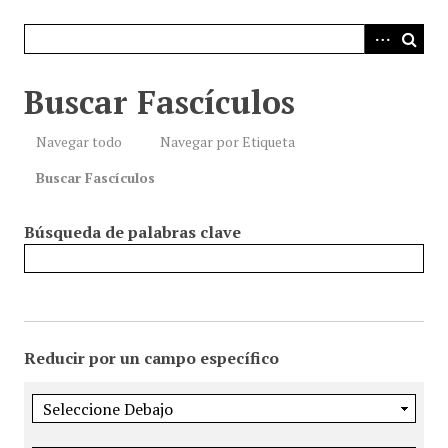
i
n
c
i
Buscar Fascículos
p
a
Navegar todo
Navegar por Etiqueta
l
Buscar Fascículos
Búsqueda de palabras clave
Reducir por un campo específico