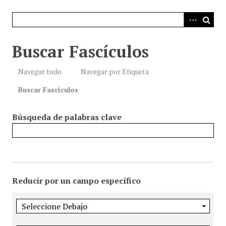
i
n
c
i
Buscar Fascículos
p
a
Navegar todo
Navegar por Etiqueta
l
Buscar Fascículos
Búsqueda de palabras clave
Reducir por un campo específico