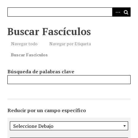
i
n
c
i
Buscar Fascículos
p
a
Navegar todo
Navegar por Etiqueta
l
Buscar Fascículos
Búsqueda de palabras clave
Reducir por un campo específico