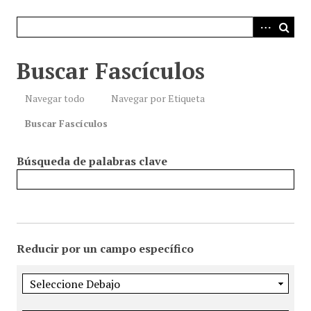
i
n
c
i
Buscar Fascículos
p
a
Navegar todo
Navegar por Etiqueta
l
Buscar Fascículos
Búsqueda de palabras clave
Reducir por un campo específico