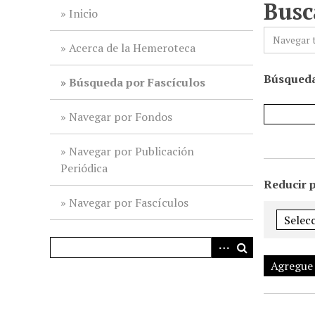
Busc
i
Inicio
n
Navegar 
c
Acerca de la Hemeroteca
i
Búsqueda
p
Búsqueda por Fascículos
a
l
Navegar por Fondos
Navegar por Publicación
Periódica
Reducir 
Navegar por Fascículos
Agregue