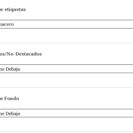
r etiquetas
os/No-Destacados
or Fondo