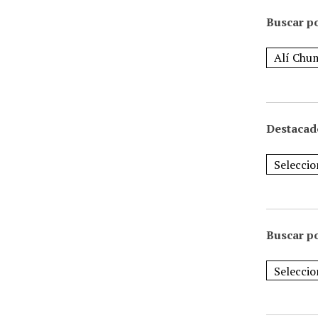
Buscar po
Destacad
Buscar p