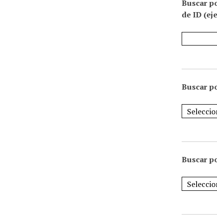
Buscar p
de ID (ej
Buscar po
Buscar po