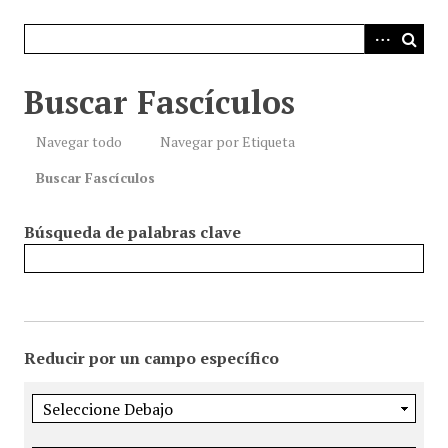
i
n
c
i
Buscar Fascículos
p
a
Navegar todo
Navegar por Etiqueta
l
Buscar Fascículos
Búsqueda de palabras clave
Reducir por un campo específico