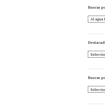
Buscar po
Destacad
Buscar p