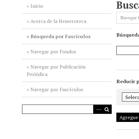
Busc
i
Inicio
n
Navegar 
c
Acerca de la Hemeroteca
i
Búsqueda
p
Búsqueda por Fascículos
a
l
Navegar por Fondos
Navegar por Publicación
Periódica
Reducir 
Navegar por Fascículos
Agregue