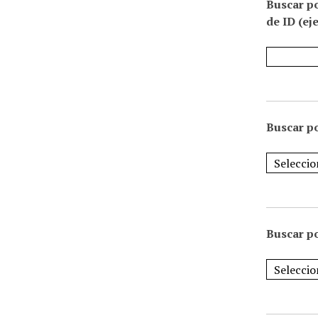
Buscar p
de ID (ej
Buscar po
Buscar po