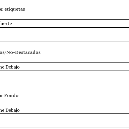
r etiquetas
os/No-Destacados
or Fondo