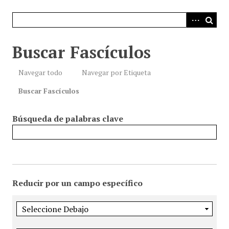
i
n
c
i
Buscar Fascículos
p
a
Navegar todo
Navegar por Etiqueta
l
Buscar Fascículos
Búsqueda de palabras clave
Reducir por un campo específico